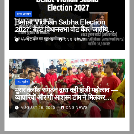
ताज़ा समाचार
Behat Vidhan Sabha Election
2027: बेहट विधानसभा वोट बैंक, जातीय
समीकरण, पिछले नतीजे, MLA और 2027
MARCH 11, 2026
DNS NEWS
का पूरा समीकरण | Saharanpur
मध्य प्रदेश
मुरार क्लॉथ संगठन द्वारा दही हांडी महोत्सव —
व्यापारियों और गौ आश्रम टीम ने मिलकर
मनाया उत्सव
AUGUST 26, 2025
DNS NEWS