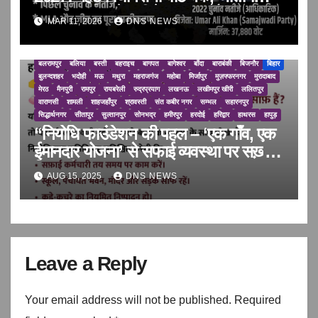
समीकरण, पिछले नतीजे, MLA और 2027
कौशाम्बी
गाजियाबाद
गाज़ीपुर
गोण्डा
गोरखपुर
गौतमबुद्ध नगर
चंदौली
चमोली
MAR 11, 2026
DNS NEWS
चम्पावत
चित्रकूट
जालौन
जौनपुर
झारखंड
झाँसी
टिहरी गढ़वाल
तमिलनाडु
का पूरा समीकरण | Saharanpur
ताज़ा समाचार
दुनिया
देवरिया
देहरादून
धर्म
नाशिक
नैनीताल
पिथौरागढ़
पीलीभीत
पौड़ी गढ़वाल
प्रतापगढ़
प्रयागराज
फतेहपुर
फर्रुखाबाद
फिरोजाबाद
बदायूं
बरेली
बलरामपुर
बलिया
बस्ती
बहराइच
बागपत
बागेश्वर
बाँदा
बाराबंकी
बिजनौर
बिहार
बुलन्दशहर
भदोही
मऊ
मथुरा
महराजगंज
महोबा
मिर्जापुर
मुज़फ्फरनगर
मुरादाबाद
मेरठ
मैनपुरी
रामपुर
रायबरेली
रुद्रप्रयाग
लखनऊ
लखीमपुर खीरी
ललितपुर
वाराणसी
शामली
शाहजहाँपुर
श्रावस्ती
संत कबीर नगर
सम्भल
सहारनपुर
सिद्धार्थनगर
सीतापुर
सुल्तानपुर
सोनभद्र
हमीरपुर
हरदोई
हरिद्वार
हाथरस
हापुड़
“नियोधि फाउंडेशन की पहल – ‘एक गाँव, एक
ईमानदार योजना’ से सफाई व्यवस्था पर सख़्त
निगरानी”
AUG 15, 2025
DNS NEWS
Leave a Reply
Your email address will not be published.
Required