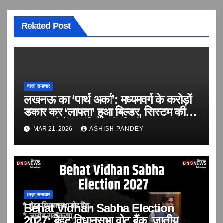
Related Post
ताज़ा समाचार
लखनऊ का ‘पार्थ अर्का’: मध्यमवर्ग के करोड़ों
डकार कर ‘लापता’ हुआ बिल्डर, सिस्टम की
सरपरस्ती में आवंटियों की ‘वित्तीय हत्या’!
MAR 21, 2026
ASHISH PANDEY
ताज़ा समाचार
Behat Vidhan Sabha Election
अमरोहा
अमेठी
अम्बेडकर नगर
अयोध्या
अलीगढ़
अल्मोड़ा ख़बर
आगरा
आज़मगढ़
इटावा
इंडिया न्यूज़
उत्तर प्रदेश
उत्तरकाशी
उत्तराखंड
उधम सिंह नगर
उन्नाव
2027: बेहट विधानसभा वोट बैंक, जातीय
एजुकेशन
एटा
औरैया
कन्नौज
कानपुर देहात
कानपुर नगर
कासगंज
कुशीनगर