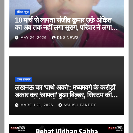
इंडिया न्यूज़
10 मार्च से लापता संजीव कुमार उर्फ़ अंकित
का अब तक नहीं लगा सुराग, परिवार ने लगाई
बरामदगी की गुहार
MAY 26, 2026
DNS NEWS
ताज़ा समाचार
लखनऊ का ‘पार्थ अर्का’: मध्यमवर्ग के करोड़ों
डकार कर ‘लापता’ हुआ बिल्डर, सिस्टम की
सरपरस्ती में आवंटियों की ‘वित्तीय हत्या’!
MARCH 21, 2026
ASHISH PANDEY