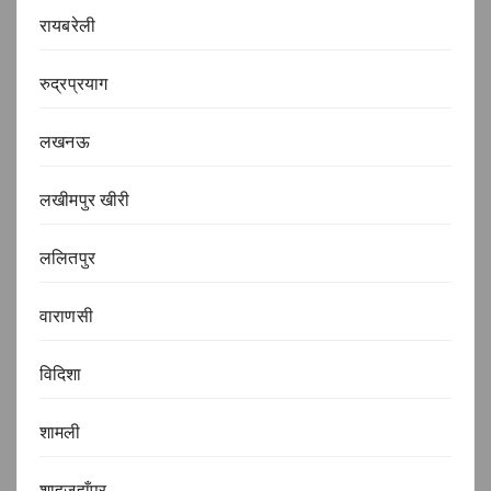
रायबरेली
रुद्रप्रयाग
लखनऊ
लखीमपुर खीरी
ललितपुर
वाराणसी
विदिशा
शामली
शाहजहाँपुर