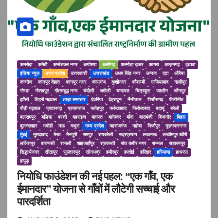
अमरोहा
अमेठी
अम्बेडकर नगर
अयोध्या
अलीगढ़
अल्मोड़ा ख़बर
आगरा
आज़मगढ़
इटावा
इंडिया न्यूज़
उत्तर प्रदेश
उत्तरकाशी
उत्तराखंड
उधम सिंह नगर
उन्नाव
एटा
औरैया
कन्नौज
कानपुर देहात
कानपुर नगर
कासगंज
कुशीनगर
कौशाम्बी
गाजियाबाद
गाज़ीपुर
गोण्डा
गोरखपुर
गौतमबुद्ध नगर
चंदौली
चमोली
चम्पावत
चित्रकूट
जालौन
जौनपुर
झाँसी
टिहरी गढ़वाल
ताज़ा समाचार
देवरिया
देहरादून
नैनीताल
पिथौरागढ़
पीलीभीत
पौड़ी गढ़वाल
प्रतापगढ़
प्रयागराज
फतेहपुर
फर्रुखाबाद
फिरोजाबाद
बदायूं
बरेली
बलरामपुर
बलिया
बस्ती
बहराइच
बागपत
बागेश्वर
बाँदा
बाराबंकी
बिजनौर
बिहार
बुलन्दशहर
भदोही
मऊ
मथुरा
मध्य प्रदेश
महराजगंज
महोबा
मिर्जापुर
मुज़फ्फरनगर
मुंबई
मुरादाबाद
मेरठ
मैनपुरी
रामपुर
रायबरेली
रुद्रप्रयाग
लखनऊ
लखीमपुर खीरी
ललितपुर
वाराणसी
शामली
शाहजहाँपुर
श्रावस्ती
संत कबीर नगर
सम्भल
सहारनपुर
सिद्धार्थनगर
सीतापुर
सुल्तानपुर
सोनभद्र
हमीरपुर
हरदोई
हरिद्वार
हरियाणा
हाथरस
हापुड़
नियोधि फाउंडेशन की नई पहल: “एक गाँव, एक
ईमानदार” योजना से गाँवों में लौटेगी सच्चाई और
पारदर्शिता