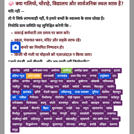
अमरोहा
अमेठी
अम्बेडकर नगर
अयोध्या
अलीगढ़
अल्मोड़ा ख़बर
आगरा
आज़मगढ़
इटावा
इंडिया न्यूज़
उत्तर प्रदेश
उत्तरकाशी
उत्तराखंड
उधम सिंह नगर
उन्नाव
एजुकेशन
एटा
औरैया
कन्नौज
कानपुर देहात
कानपुर नगर
कासगंज
कुशीनगर
कौशाम्बी
गाजियाबाद
गाज़ीपुर
गोण्डा
गोरखपुर
गौतमबुद्ध नगर
चंदौली
चमोली
चम्पावत
चित्रकूट
जालौन
जौनपुर
झारखंड
झाँसी
टिहरी गढ़वाल
तमिलनाडु
ताज़ा समाचार
दुनिया
देवरिया
देहरादून
धर्म
नाशिक
नैनीताल
पिथौरागढ़
पीलीभीत
पौड़ी गढ़वाल
प्रतापगढ़
प्रयागराज
फतेहपुर
फर्रुखाबाद
फिरोजाबाद
बदायूं
बरेली
बलरामपुर
बलिया
बस्ती
बहराइच
बागपत
बागेश्वर
बाँदा
बाराबंकी
बिजनौर
बिहार
बुलन्दशहर
भदोही
मऊ
मथुरा
महराजगंज
महोबा
मिर्जापुर
मुज़फ्फरनगर
मुरादाबाद
मेरठ
मैनपुरी
रामपुर
रायबरेली
रुद्रप्रयाग
लखनऊ
लखीमपुर खीरी
ललितपुर
वाराणसी
शामली
शाहजहाँपुर
श्रावस्ती
संत कबीर नगर
सम्भल
सहारनपुर
सिद्धार्थनगर
सीतापुर
सुल्तानपुर
सोनभद्र
हमीरपुर
हरदोई
हरिद्वार
हाथरस
हापुड़