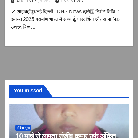
AUGUST 5, 2025
DNS NEWS
📍 शाहजहाँपुर/नई दिल्ली | DNS News ब्यूरो🗓️ रिपोर्ट तिथि: 5
अगस्त 2025 ग्रामीण भारत में सच्चाई, पारदर्शिता और सामाजिक
उत्तरदायित्व…
You missed
इंडिया न्यूज़
10 मार्च से लापता संजीव कुमार उर्फ़ अंकित