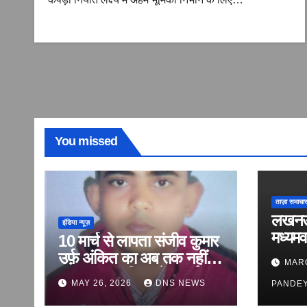
You missed
ताज़ा समाचार
लखनऊ क
इंडिया न्यूज़
मध्यमव
10 मार्च से लापता संजीव कुमार
‘लापता
उर्फ़ अंकित का अब तक नहीं
MARC
की सरप
लगा सुराग, परिवार ने लगाई
MAY 26, 2026
DNS NEWS
PANDE
‘वित्ती
बरामदगी की गुहार