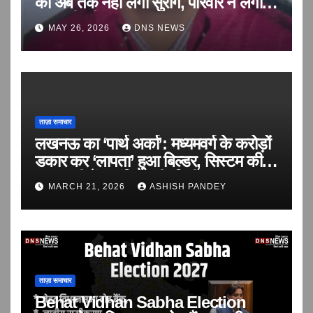
का अब तक नहीं लगा सुराग, परिवार ने लगाई
बरामदगी की गुहार
MAY 26, 2026
DNS NEWS
ताज़ा समाचार
लखनऊ का ‘पार्थ अर्का’: मध्यमवर्ग के करोड़ों
डकार कर ‘लापता’ हुआ बिल्डर, सिस्टम की
सरपरस्ती में आवंटियों की ‘वित्तीय हत्या’!
MARCH 21, 2026
ASHISH PANDEY
ताज़ा समाचार
Behat Vidhan Sabha Election