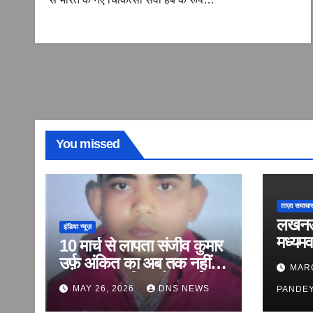
You missed
ताज़ा समाचार
लखनऊ क
इंडिया न्यूज़
मध्यमव
10 मार्च से लापता संजीव कुमार
‘लापता
उर्फ़ अंकित का अब तक नहीं
MARC
की सरप
लगा सुराग, परिवार ने लगाई
MAY 26, 2026
DNS NEWS
PANDE
‘वित्ती
बरामदगी की गुहार