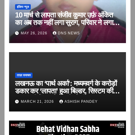
इंडिया न्यूज़
10 मार्च से लापता संजीव कुमार उर्फ़ अंकित
का अब तक नहीं लगा सुराग, परिवार ने लगाई
बरामदगी की गुहार
MAY 26, 2026
DNS NEWS
ताज़ा समाचार
लखनऊ का ‘पार्थ अर्का’: मध्यमवर्ग के करोड़ों
डकार कर ‘लापता’ हुआ बिल्डर, सिस्टम की
सरपरस्ती में आवंटियों की ‘वित्तीय हत्या’!
MARCH 21, 2026
ASHISH PANDEY