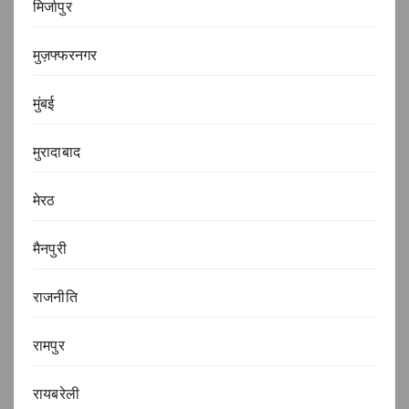
मिर्जापुर
मुज़फ्फरनगर
मुंबई
मुरादाबाद
मेरठ
मैनपुरी
राजनीति
रामपुर
रायबरेली