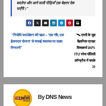
बदलेगा और आने वाली पीढ़ियाँ एक बेहतर देश
पाएँगी।”
Post
“नियोधि फाउंडेशन की पहल – ‘एक गाँव, एक
🛰️ एमपी के युवा
ईमानदार योजना’ से सफाई व्यवस्था पर सख़्त
वैज्ञानिक प्रखर
navigation
निगरानी”
विश्वकर्मा IAFI-
ITU स्पेस पॉलिसी
कॉन्फ्रेंस में चमके
By
DNS News