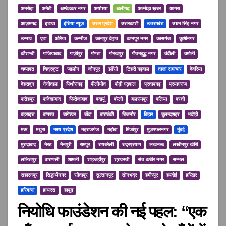
अमरोहा
अमेठी
अम्बेडकर नगर
अयोध्या
अलीगढ़
अल्मोड़ा ख़बर
आगरा
आज़मगढ़
इटावा
इंडिया न्यूज़
उत्तर प्रदेश
उत्तरकाशी
उत्तराखंड
उधम सिंह नगर
उन्नाव
एटा
औरैया
कन्नौज
कानपुर देहात
कानपुर नगर
कासगंज
कुशीनगर
कौशाम्बी
गाजियाबाद
गाज़ीपुर
गोण्डा
गोरखपुर
गौतमबुद्ध नगर
चंदौली
चमोली
चम्पावत
चित्रकूट
जालौन
जौनपुर
झाँसी
टिहरी गढ़वाल
ताज़ा समाचार
देवरिया
देहरादून
नैनीताल
पिथौरागढ़
पीलीभीत
पौड़ी गढ़वाल
प्रतापगढ़
प्रयागराज
फतेहपुर
फर्रुखाबाद
फिरोजाबाद
बदायूं
बरेली
बलरामपुर
बलिया
बस्ती
बहराइच
बागपत
बागेश्वर
बाँदा
बाराबंकी
बिजनौर
बिहार
बुलन्दशहर
भदोही
मऊ
मथुरा
मध्य प्रदेश
महराजगंज
महोबा
मिर्जापुर
मुज़फ्फरनगर
मुंबई
मुरादाबाद
मेरठ
मैनपुरी
रामपुर
रायबरेली
रुद्रप्रयाग
लखनऊ
लखीमपुर खीरी
ललितपुर
वाराणसी
शामली
शाहजहाँपुर
श्रावस्ती
संत कबीर नगर
सम्भल
सहारनपुर
सिद्धार्थनगर
सीतापुर
सुल्तानपुर
सोनभद्र
हमीरपुर
हरदोई
हरिद्वार
हरियाणा
हाथरस
हापुड़
नियोधि फाउंडेशन की नई पहल: “एक