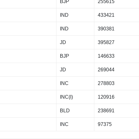
BJP
255615
IND
433421
IND
390381
JD
395827
BJP
146633
JD
269044
INC
278803
INC(I)
120916
BLD
238691
INC
97375