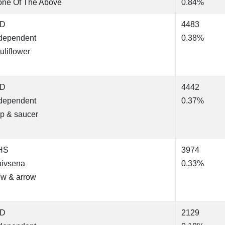
ne Of The Above
0.84%
ND
4483
dependent
0.38%
uliflower
ND
4442
dependent
0.37%
p & saucer
HS
3974
ivsena
0.33%
w & arrow
ND
2129