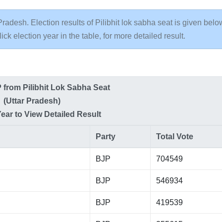
 Pradesh. Election results of Pilibhit lok sabha seat is given belo
lick election year in the table, for more detailed result.
MP from Pilibhit Lok Sabha Seat
(Uttar Pradesh)
Year to View Detailed Result
Party
Total Vote
BJP
704549
BJP
546934
BJP
419539