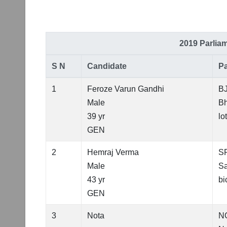
2019 Parlia
S N
Candidate
Pa
1
Feroze Varun Gandhi
B
Male
Bh
39 yr
lo
GEN
2
Hemraj Verma
S
Male
Sa
43 yr
bi
GEN
3
Nota
N