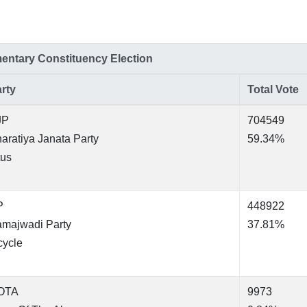
mentary Constituency Election
rty
Total Vote
JP
704549
aratiya Janata Party
59.34%
tus
P
448922
majwadi Party
37.81%
cycle
OTA
9973