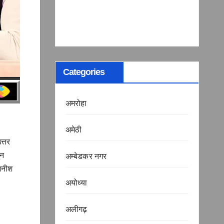
Categories
अमरोहा
अमेठी
त्तर
िन
अम्बेडकर नगर
अनीश
अयोध्या
अलीगढ़