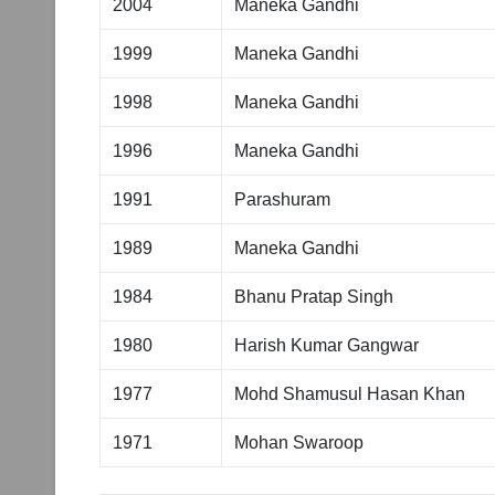
2004
Maneka Gandhi
1999
Maneka Gandhi
1998
Maneka Gandhi
1996
Maneka Gandhi
1991
Parashuram
1989
Maneka Gandhi
1984
Bhanu Pratap Singh
1980
Harish Kumar Gangwar
1977
Mohd Shamusul Hasan Khan
1971
Mohan Swaroop