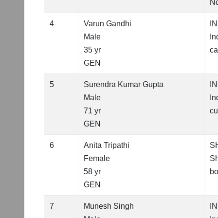
No
4
Varun Gandhi
I
Male
In
35 yr
ca
GEN
5
Surendra Kumar Gupta
I
Male
In
71 yr
cu
GEN
6
Anita Tripathi
S
Female
Sh
58 yr
bo
GEN
7
Munesh Singh
I