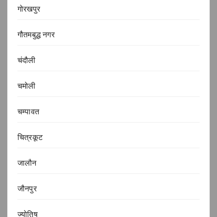
गोरखपुर
गौतमबुद्ध नगर
चंदौली
चमोली
चम्पावत
चित्रकूट
जालौन
जौनपुर
ज्योतिष