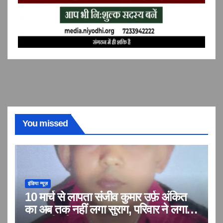
You missed
इंडिया न्यूज़
10 मार्च से लापता संजीव कुमार उर्फ़ अंकित
का अब तक नहीं लगा सुराग, परिवार ने लगाई
बरामदगी की गुहार